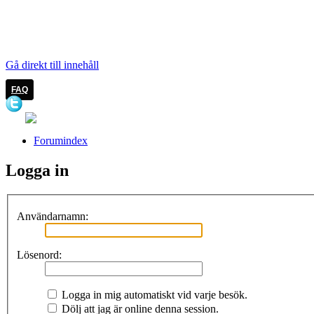
LOGGA IN
Gå direkt till innehåll
FAQ
Forumindex
Logga in
Användarnamn:
Lösenord:
Logga in mig automatiskt vid varje besök.
Dölj att jag är online denna session.