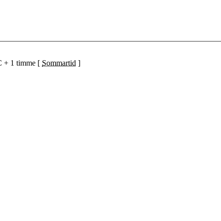
C + 1 timme [
Sommartid
]