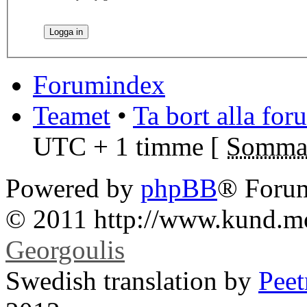
Forumindex
Teamet
•
Ta bort alla fo
UTC + 1 timme [
Sommar
Powered by
phpBB
® Foru
© 2011 http://www.kund.m
Georgoulis
Swedish translation by
Pee