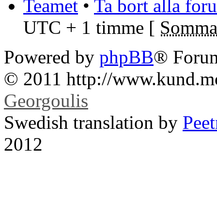
Teamet
•
Ta bort alla fo
UTC + 1 timme [
Sommar
Powered by
phpBB
® Foru
© 2011 http://www.kund.m
Georgoulis
Swedish translation by
Pee
2012