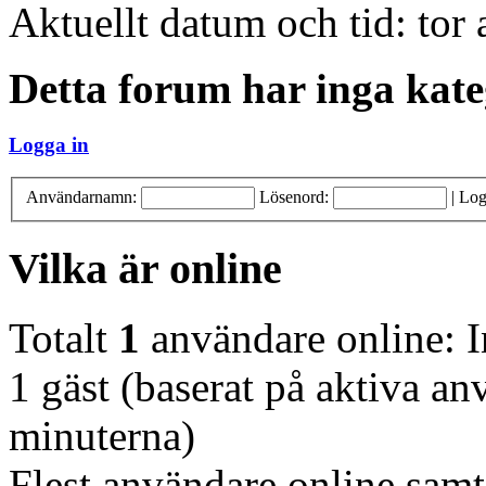
Aktuellt datum och tid: tor
Detta forum har inga kate
Logga in
Användarnamn:
Lösenord:
|
Log
Vilka är online
Totalt
1
användare online: 
1 gäst (baserat på aktiva a
minuterna)
Flest användare online samt